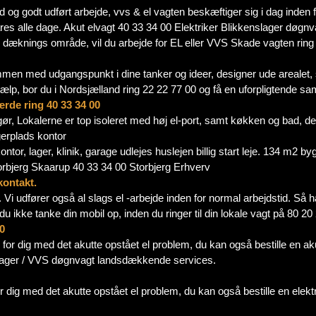
hed og godt udført arbejde, vvs & el vagten beskæftiger sig i dag inden f
es alle dage. Akut elvagt 40 33 34 00 Elektriker Blikkenslager døgnvag
 dæknings område, vil du arbejde for EL eller VVS Skade vagten ring
mmen med udgangspunkt i dine tanker og ideer, designer ude arealet, så
ælp, bor du i Nordsjælland ring 22 22 77 00 og få en uforpligtende sa
ærde ring 40 33 34 00
gør, Lokalerne er top isoleret med høj el-port, samt køkken og bad, de
gerplads kontor
or, lager, klinik, garage udlejes huslejen billig start leje. 134 m2 byg
storbjerg Skaarup 40 33 34 00 Storbjerg Erhverv
kontakt.
e. Vi udfører også al slags el -arbejde inden for normal arbejdstid. Så ha
du ikke tanke din mobil op, inden du ringer til din lokale vagt på 80 2
00
for dig med det akutte opstået el problem, du kan også bestille en akut 
nslager / VVS døgnvagt landsdækkende services.
 dig med det akutte opstået el problem, du kan også bestille en elektri