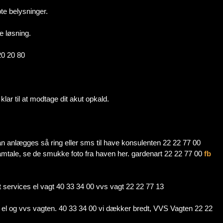
bte belysninger.
e løsning.
 20 20 80
 klar til at modtage dit akut opkald.
an anlægges så ring eller sms til have konsulenten 22 22 77 00
samtale, se de smukke foto fra haven her. gardenart 22 22 77 00
fb
ut services el vagt 40 33 34 00 vvs vagt 22 22 77 13
d el og vvs vagten. 40 33 34 00 vi dækker bredt, VVS Vagten 22 22