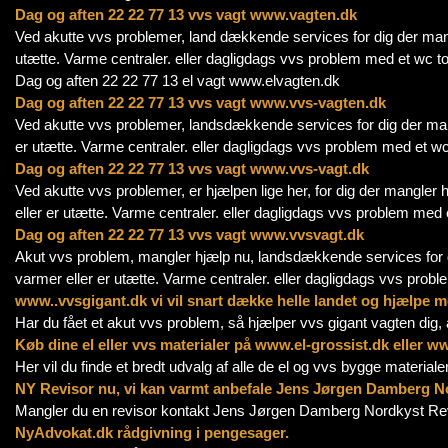
Dag og aften 22 22 77 13 vvs vagt www.vagten.dk
Ved akutte vvs problemer, land dækkende services for dig der mangl
utætte. Varme centraler. eller dagligdags vvs problem med et wc 
Dag og aften 22 22 77 13 el vagt www.elvagten.dk
Dag og aften 22 22 77 13 vvs vagt www.vvs-vagten.dk
Ved akutte vvs problemer, landsdækkende services for dig der mang
er utætte. Varme centraler. eller dagligdags vvs problem med et w
Dag og aften 22 22 77 13 vvs vagt www.vvs-vagt.dk
Ved akutte vvs problemer, er hjælpen lige her, for dig der mangler
eller er utætte. Varme centraler. eller dagligdags vvs problem med
Dag og aften 22 22 77 13 vvs vagt www.vvsvagt.dk
Akut vvs problem, mangler hjælp nu, landsdækkende services for di
varmer eller er utætte. Varme centraler. eller dagligdags vvs prob
www..vvsgigant.dk vi vil snart dække helle landet og hjælpe m
Har du fået et akut vvs problem, så hjælper vvs gigant vagten dig, a
Køb dine el eller vvs materialer på www.el-grossist.dk eller w
Her vil du finde et bredt udvalg af alle de el og vvs bygge materiale
NY Revisor nu, vi kan varmt anbefale Jens Jørgen Damberg N
Mangler du en revisor kontakt Jens Jørgen Damberg Nordkyst Rev
NyAdvokat.dk rådgivning i pengesager.