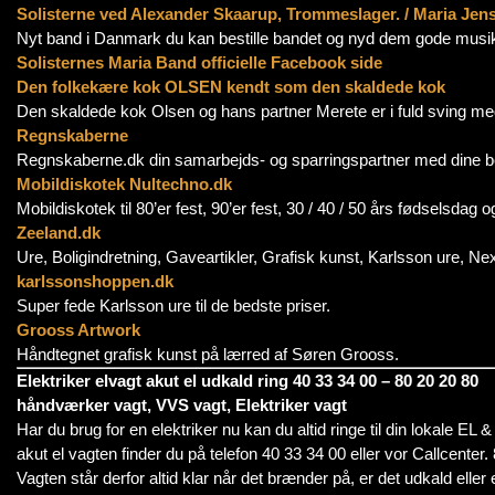
Solisterne ved Alexander Skaarup, Trommeslager. / Maria Jensen
Nyt band i Danmark du kan bestille bandet og nyd dem gode musi
Solisternes Maria Band officielle Facebook side
Den folkekære kok OLSEN kendt som den skaldede kok
Den skaldede kok Olsen og hans partner Merete er i fuld sving med d
Regnskaberne
Regnskaberne.dk din samarbejds- og sparringspartner med dine beh
Mobildiskotek Nultechno.dk
Mobildiskotek til 80’er fest, 90’er fest, 30 / 40 / 50 års fødselsda
Zeeland.dk
Ure, Boligindretning, Gaveartikler, Grafisk kunst, Karlsson ure, Ne
karlssonshoppen.dk
Super fede Karlsson ure til de bedste priser.
Grooss Artwork
Håndtegnet grafisk kunst på lærred af Søren Grooss.
Elektriker elvagt akut el udkald ring 40 33 34 00 – 80 20 20 80
håndværker vagt, VVS vagt, Elektriker vagt
Har du brug for en elektriker nu kan du altid ringe til din lokale E
akut el vagten finder du på telefon 40 33 34 00 eller vor Callcenter.
Vagten står derfor altid klar når det brænder på, er det udkald eller 