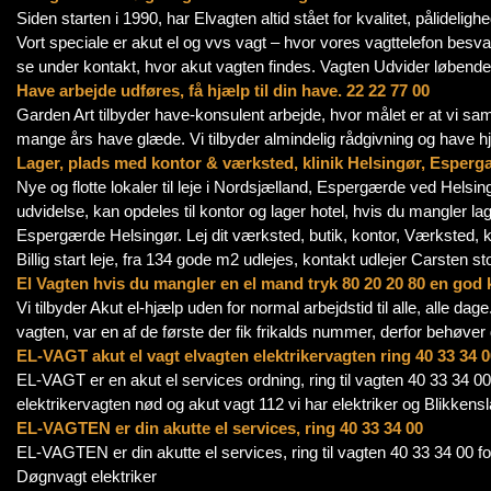
Siden starten i 1990, har Elvagten altid stået for kvalitet, pålidelig
Vort speciale er akut el og vvs vagt – hvor vores vagttelefon besvar
se under kontakt, hvor akut vagten findes. Vagten Udvider løbende
Have arbejde udføres, få hjælp til din have. 22 22 77 00
Garden Art tilbyder have-konsulent arbejde, hvor målet er at vi sa
mange års have glæde. Vi tilbyder almindelig rådgivning og have hj
Lager, plads med kontor & værksted, klinik Helsingør, Esperg
Nye og flotte lokaler til leje i Nordsjælland, Espergærde ved Helsin
udvidelse, kan opdeles til kontor og lager hotel, hvis du mangler la
Espergærde Helsingør. Lej dit værksted, butik, kontor, Værksted, kont
Billig start leje, fra 134 gode m2 udlejes, kontakt udlejer Carsten 
El Vagten hvis du mangler en el mand tryk 80 20 20 80 en god 
Vi tilbyder Akut el-hjælp uden for normal arbejdstid til alle, alle dag
vagten, var en af de første der fik frikalds nummer, derfor behøver 
EL-VAGT akut el vagt elvagten elektrikervagten ring 40 33 34 
EL-VAGT er en akut el services ordning, ring til vagten 40 33 34 00 
elektrikervagten nød og akut vagt 112 vi har elektriker og Blikke
EL-VAGTEN er din akutte el services, ring 40 33 34 00
EL-VAGTEN er din akutte el services, ring til vagten 40 33 34 00 for
Døgnvagt elektriker