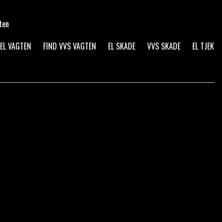
ten
 EL VAGTEN
FIND VVS VAGTEN
EL SKADE
VVS SKADE
EL TJEK