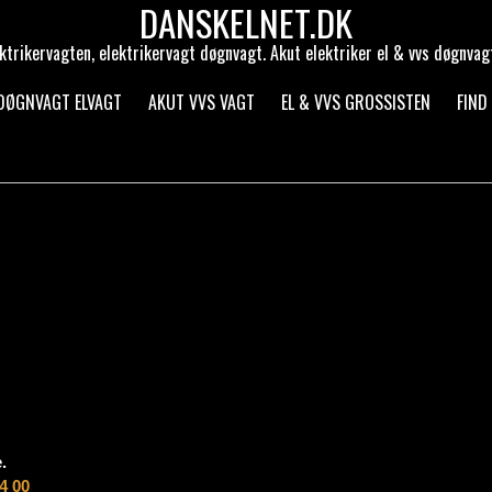
DANSKELNET.DK
ektrikervagten, elektrikervagt døgnvagt. Akut elektriker el & vvs døgnvag
 DØGNVAGT ELVAGT
AKUT VVS VAGT
EL & VVS GROSSISTEN
FIND
.
4 00