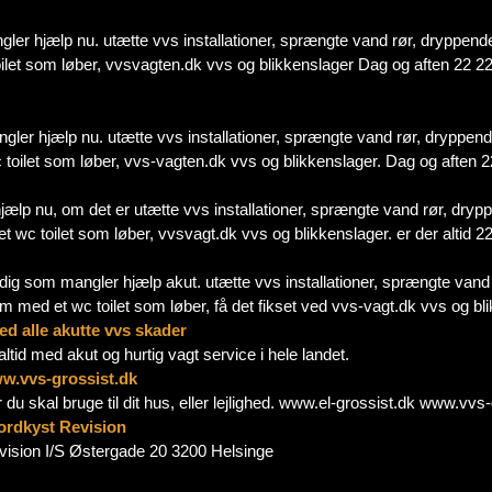
er hjælp nu. utætte vvs installationer, sprængte vand rør, dryppende
toilet som løber, vvsvagten.dk vvs og blikkenslager Dag og aften 22
ler hjælp nu. utætte vvs installationer, sprængte vand rør, dryppende
c toilet som løber, vvs-vagten.dk vvs og blikkenslager. Dag og afte
 hjælp nu, om det er utætte vvs installationer, sprængte vand rør, dry
 et wc toilet som løber, vvsvagt.dk vvs og blikkenslager. er der altid
g som mangler hjælp akut. utætte vvs installationer, sprængte vand 
lem med et wc toilet som løber, få det fikset ved vvs-vagt.dk vvs og 
ed alle akutte vvs skader
ltid med akut og hurtig vagt service i hele landet.
ww.vvs-grossist.dk
r du skal bruge til dit hus, eller lejlighed. www.el-grossist.dk www.vvs
ordkyst Revision
ision I/S Østergade 20 3200 Helsinge