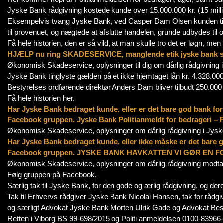
Jyske Bank rådgivning kostede kunde over 15.000.000 kr. (15 million
Eksempelvis tvang Jyske Bank, ved Casper Dam Olsen kunden til at
til provenuet, og nægtede at afslutte handelen, grunde udbydes til 
Få hele historien, den er så vild, at man skulle tro det er løgn, men d
HJÆLP nu ring SKADESERVICE, manglende etik jyske bank sk
Økonomisk Skadeservice, oplysninger til dig om dårlig rådgivning 
Jyske Bank tinglyste gælden på et ikke hjemtaget lån kr. 4.328.000
Bestyrelses ordførende direktør Anders Dam bliver tilbudt 250.000 
Få hele historien her.
Har Jyske Bank bedraget kunde, eller er det bare god bank for
Facebook gruppen. Jyske Bank Politianmeldt for bedrageri –
Økonomisk Skadeservice, oplysninger om dårlig rådgivning i Jys
Har Jyske Bank bedraget kunde, eller ikke måske er det bare
Facebook gruppen. JYSKE BANK HAVKATTEN VI GØR EN FO
Økonomisk Skadeservice, oplysninger om dårlig rådgivning modta
Følg gruppen på Facebook.
Særlig tak til Jyske Bank, for den gode og ærlig rådgivning, og d
Tak til Erhvervs rådgiver Jyske Bank Nicolai Hansen, tak for rådgi
og særligt Advokat Jyske Bank Morten Ulrik Gade og Advokat Besty
Retten i Viborg BS 99-698/2015 og Politi anmeldelsen 0100-83966-