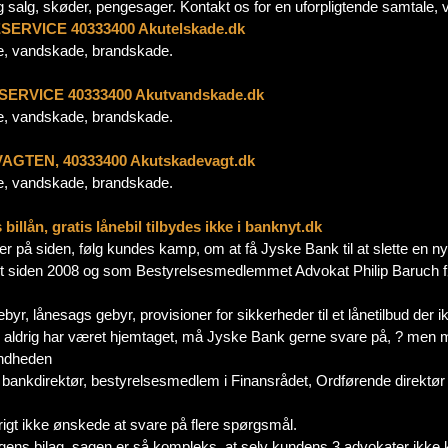
 salg, skøder, pengesager. Kontakt os for en uforpligtende samtale, v
ERVICE 40333400 Akutelskade.dk
de, vandskade, brandskade.
ERVICE 40333400 Akutvandskade.dk
de, vandskade, brandskade.
GTEN, 40333400 Akutskadevagt.dk
de, vandskade, brandskade.
llån, gratis lånebil tilbydes ikke i banknyt.dk
r på siden, følg kundes kamp, om at få Jyske Bank til at slette en n
aget siden 2008 og som Bestyrelsesmedlemmet Advokat Philip Baruch før
, lånesags gebyr, provisioner for sikkerheder til et lånetilbud der ik
00 aldrig har været hjemtaget, må Jyske Bank gerne svare på, ? men 
andheden
 bankdirektør, bestyrelsesmedlem i Finansrådet, Ordførende direktør
vrigt ikke ønskede at svare på flere spørgsmål.
agens bilag, sagen er så kompleks, at selv kundens 3 advokater ikke