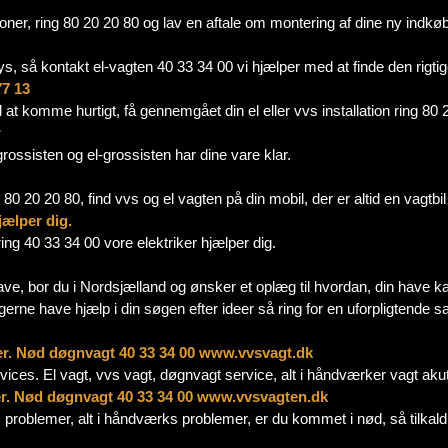
tioner, ring 80 20 20 80 og lav en aftale om montering af dine ny indkø
lys, så kontakt el-vagten 40 33 34 00 vi hjælper med at finde den rigtig
77 13
l at komme hurtigt, få gennemgået din el eller vvs installation ring 80
r
grossisten og el-grossisten har dine vare klar.
 80 20 20 80, find vvs og el vagten på din mobil, der er altid en vagtbil
jælper dig.
 ring 40 33 34 00 vore elektriker hjælper dig.
ave, bor du i Nordsjælland og ønsker et oplæg til hvordan, din have k
erne have hjælp i din søgen efter ideer så ring for en uforpligtende 
er.
Nød døgnvagt 40 33 34 00 www.vvsvagt.dk
rvices. El vagt, vvs vagt, døgnvagt service, alt i håndværker vagt ak
mer. Nød døgnvagt 40 33 34 00 www.vvsvagten.dk
problemer, alt i håndværks problemer, er du kommet i nød, så tilkal