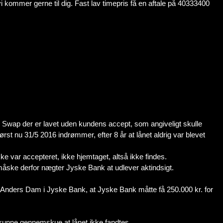
i kommer gerne til dig. Fast lav timepris få en aftale på 40333400
y Swap der er lavet uden kundens accept, som angiveligt skulle
st nu 31/5 2016 indrømmer, efter 8 år at lånet aldrig var blevet
ke var accepteret, ikke hjemtaget, altså ikke findes.
måske derfor nægter Jyske Bank at udlever aktindsigt.
 Anders Dam i Jyske Bank, at Jyske Bank måtte få 250.000 kr. for
 kunne gennemskue at lånet ikke fandtes.