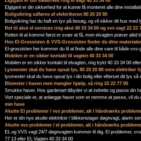
Elgigant er din sikkerhed ring el vagt 40 33 34 00
Elgigant er din sikkerhed for at kunne få monteret alle dine installa
Boligsikring udføres af elektrikeren 80 20 20 80
Boligsikring har du haft en tyv på besøg, og vil sikker dit hus med 
Ret til akut el services ring akut 40 33 34 00 og vvs vagt 22 22 
Retten til at komme først er svær at få, men elvagten prøver altid ti
Hos El-Grossisten & VVS-Grossisten finder du dine materiale
El-grossisten her kommer du til at finde alle dine vare til både vvs-
Mobilen er en sikker kontakt til vagten 40 33 34 00
Mobilen er en sikker kontakt til elvagten, ring trykt 40 33 34 00 eller
Lysmester skal du have opsat lys, 80 20 20 80 vore elektriker h
lysmester skal du have opsat lys i din bolig eller efterset dit lys så
Blomster i haven men mangler hjælp, så ring 22 22 77 00
Smukke haver. Hos gardenart tilbyder vi at indrette og passe din h
Vort speciale er, at anlægge haver som er nemme at passe, vil du g
min have
Akutte El problemer / vvs problemer, alt i håndværks problem
Her er din nye akutte elektriker / blikkenslager døgnvagt, alarm se
Akutte vvs problemer / el problemer, alt i håndværks proble
EL og VVS vagt 24/7 døgnvagten kommer til dig. El problemer, vvs 
77 13 eller EL Vagten 40 33 34 00