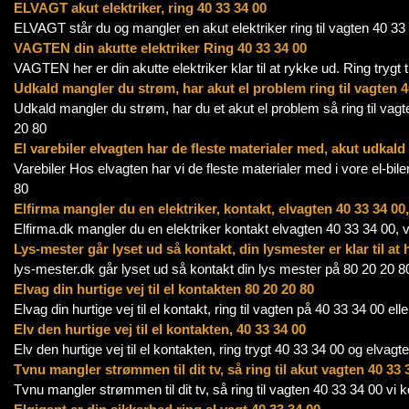
ELVAGT akut elektriker, ring 40 33 34 00
ELVAGT står du og mangler en akut elektriker ring til vagten 40 33 3
VAGTEN din akutte elektriker Ring 40 33 34 00
VAGTEN her er din akutte elektriker klar til at rykke ud. Ring trygt t
Udkald mangler du strøm, har akut el problem ring til vagten 4
Udkald mangler du strøm, har du et akut el problem så ring til vagte
20 80
El varebiler elvagten har de fleste materialer med, akut udkald
Varebiler Hos elvagten har vi de fleste materialer med i vore el-bile
80
Elfirma mangler du en elektriker, kontakt, elvagten 40 33 34 00,
Elfirma.dk mangler du en elektriker kontakt elvagten 40 33 34 00, v
Lys-mester går lyset ud så kontakt, din lysmester er klar til at
lys-mester.dk går lyset ud så kontakt din lys mester på 80 20 20 80 
Elvag din hurtige vej til el kontakten 80 20 20 80
Elvag din hurtige vej til el kontakt, ring til vagten på 40 33 34 00 ell
Elv den hurtige vej til el kontakten, 40 33 34 00
Elv den hurtige vej til el kontakten, ring trygt 40 33 34 00 og elvagt
Tvnu mangler strømmen til dit tv, så ring til akut vagten 40 33 
Tvnu mangler strømmen til dit tv, så ring til vagten 40 33 34 00 vi k