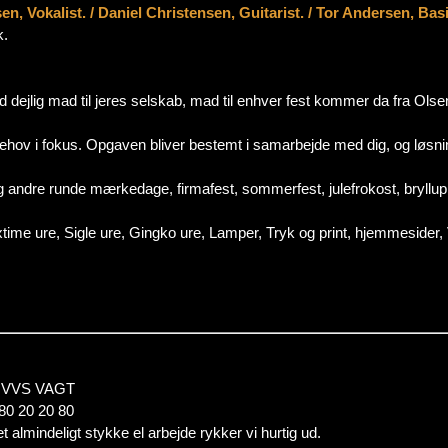
, Vokalist. / Daniel Christensen, Guitarist. / Tor Andersen, Basi
k.
ejlig mad til jeres selskab, mad til enhver fest kommer da fra Olsen Ri
ov i fokus. Opgaven bliver bestemt i samarbejde med dig, og løsnin
g og andre runde mærkedage, firmafest, sommerfest, julefrokost, bryllu
xtime ure, Sigle ure, Gingko ure, Lamper, Tryk og print, hjemmesider, V
L & VVS VAGT
 80 20 20 80
et almindeligt stykke el arbejde rykker vi hurtig ud.