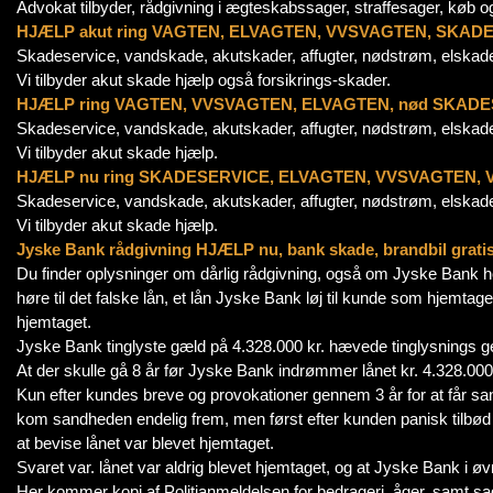
Advokat tilbyder, rådgivning i ægteskabssager, straffesager, køb og
HJÆLP akut ring VAGTEN, ELVAGTEN, VVSVAGTEN, SKADES
Skadeservice, vandskade, akutskader, affugter, nødstrøm, elska
Vi tilbyder akut skade hjælp også forsikrings-skader.
HJÆLP ring VAGTEN, VVSVAGTEN, ELVAGTEN, nød SKADES
Skadeservice, vandskade, akutskader, affugter, nødstrøm, elska
Vi tilbyder akut skade hjælp.
HJÆLP nu ring SKADESERVICE, ELVAGTEN, VVSVAGTEN, VA
Skadeservice, vandskade, akutskader, affugter, nødstrøm, elska
Vi tilbyder akut skade hjælp.
Jyske Bank rådgivning HJÆLP nu, bank skade, brandbil gratis bi
Du finder oplysninger om dårlig rådgivning, også om Jyske Bank he
høre til det falske lån, et lån Jyske Bank løj til kunde som hjemt
hjemtaget.
Jyske Bank tinglyste gæld på 4.328.000 kr. hævede tinglysnings gebyr
At der skulle gå 8 år før Jyske Bank indrømmer lånet kr. 4.328.0
Kun efter kundes breve og provokationer gennem 3 år for at får s
kom sandheden endelig frem, men først efter kunden panisk tilbød
at bevise lånet var blevet hjemtaget.
Svaret var. lånet var aldrig blevet hjemtaget, og at Jyske Bank i ø
Her kommer kopi af Politianmeldelsen for bedrageri, åger, samt s