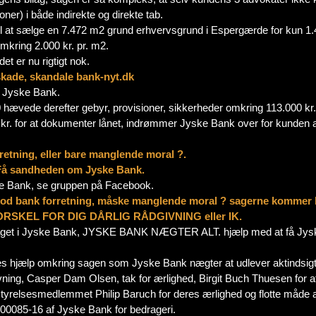
er) i både indirekte og direkte tab.
 sælge en 7.472 m2 grund erhvervsgrund i Espergærde for kun 1.494.4
omkring 2.000 kr. pr. m2.
et er nu rigtigt nok.
ade, skandale bank-nyt.dk
i Jyske Bank.
 hævede derefter gebyr, provisioner, sikkerheder omkring 113.000 kr. h
kr. for at dokumenter lånet, indrømmer Jyske Bank over for kunden at
retning, eller bare manglende moral ?.
 Få sandheden om Jyske Bank.
ke Bank, se gruppen på Facebook.
 god bank forretning, måske manglende moral ? sagerne kommer 
RSKEL FOR DIG DÅRLIG RÅDGIVNING eller IK.
get i Jyske Bank, JYSKE BANK NÆGTER ALT. hjælp med at få Jyske Ba
eres hjælp omkring sagen som Jyske Bank nægter at udlever aktindsigt 
vning, Casper Dam Olsen, tak for ærlighed, Birgit Buch Thuesen for at
relsesmedlemmet Philip Baruch for deres ærlighed og flotte måde at
00085-16 af Jyske Bank for bedrageri.